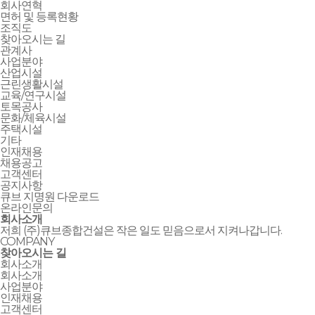
회사연혁
면허 및 등록현황
조직도
찾아오시는 길
관계사
사업분야
산업시설
근린생활시설
교육/연구시설
토목공사
문화/체육시설
주택시설
기타
인재채용
채용공고
고객센터
공지사항
큐브 지명원 다운로드
온라인문의
회사소개
저희 (주)큐브종합건설은 작은 일도 믿음으로서 지켜나갑니다.
COMPANY
찾아오시는 길
회사소개
회사소개
사업분야
인재채용
고객센터