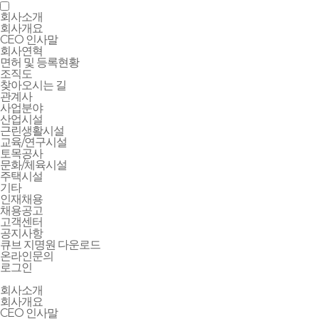
회사소개
회사개요
CEO 인사말
회사연혁
면허 및 등록현황
조직도
찾아오시는 길
관계사
사업분야
산업시설
근린생활시설
교육/연구시설
토목공사
문화/체육시설
주택시설
기타
인재채용
채용공고
고객센터
공지사항
큐브 지명원 다운로드
온라인문의
로그인
회사소개
회사개요
CEO 인사말