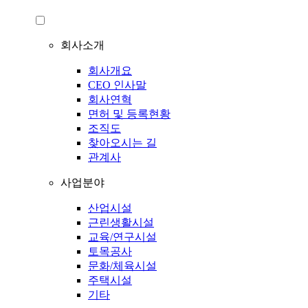
회사소개
회사개요
CEO 인사말
회사연혁
면허 및 등록현황
조직도
찾아오시는 길
관계사
사업분야
산업시설
근린생활시설
교육/연구시설
토목공사
문화/체육시설
주택시설
기타